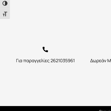
Εναλλαγή Υψηλής Αντίθεσης
Εναλλαγή Μεγέθους Γραμμάτων
Για παραγγελίες 2621035961
Δωρεάν Μ