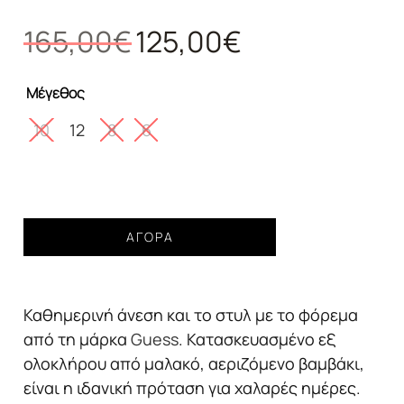
Original
Η
165,00
€
125,00
€
price
τρέχουσα
was:
τιμή
Μέγεθος
165,00€.
είναι:
125,00€.
10
12
8
6
Γυναικείο
ΑΓΟΡΆ
φόρεμα
Guess
μιντι
Καθημερινή άνεση και το στυλ με το φόρεμα
λευκό
ποσότητα
από τη μάρκα
Guess
. Κατασκευασμένο εξ
ολοκλήρου από μαλακό, αεριζόμενο βαμβάκι,
είναι η ιδανική πρόταση για χαλαρές ημέρες.