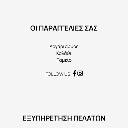
να
επιλεγούν
στη
ΟΙ ΠΑΡΑΓΓΕΛΙΕΣ ΣΑΣ
σελίδα
του
προϊόντος
Λογαριασμός
Καλάθι
Ταμείο
FOLLOW US:
ΕΞΥΠΗΡΕΤΗΣΗ ΠΕΛΑΤΩΝ