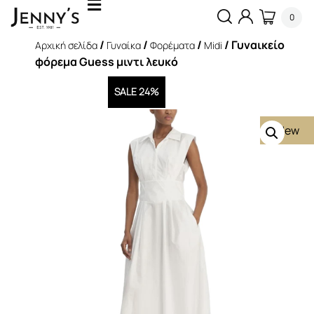
0
/
/
/
/ Γυναικείο
Αρχική σελίδα
Γυναίκα
Φορέματα
Midi
φόρεμα Guess μιντι λευκό
SALE 24%
New