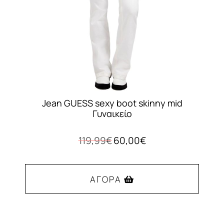
στη
σελίδα
του
προϊόντος
Jean GUESS sexy boot skinny mid
Γυναικείο
Original
Η
119,99
€
60,00
€
price
τρέχουσα
was:
τιμή
119,99€.
είναι:
ΑΓΟΡΆ
60,00€.
Αυτό
το