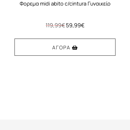
Φορεμα midi abito c/cintura Γυναικείο
Original
Η
119,99
€
59,99
€
price
τρέχουσα
was:
τιμή
119,99€.
είναι:
ΑΓΟΡΆ
59,99€.
Αυτό
το
προϊόν
έχει
πολλαπλές
παραλλαγές.
Οι
επιλογές
μπορούν