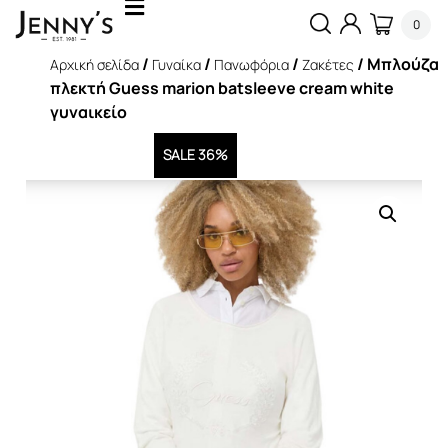
0
/
/
/
/ Μπλούζα
Αρχική σελίδα
Γυναίκα
Πανωφόρια
Ζακέτες
πλεκτή Guess marion batsleeve cream white
γυναικείο
SALE 36%