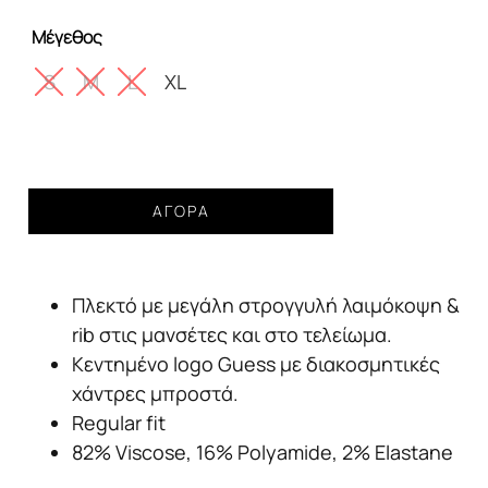
was:
τιμή
Μέγεθος
109,99€.
είναι:
69,99€.
S
M
L
XL
Μπλούζα
ΑΓΟΡΆ
πλεκτή
Guess
marion
Πλεκτό με μεγάλη στρογγυλή λαιμόκοψη &
batsleeve
cream
rib στις μανσέτες και στο τελείωμα.
white
Κεντημένο logo Guess με διακοσμητικές
γυναικείο
χάντρες μπροστά.
ποσότητα
Regular fit
82% Viscose, 16% Polyamide, 2% Elastane