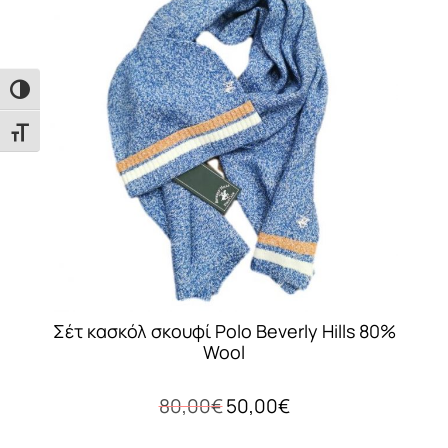
Οι
επιλογές
μπορούν
να
Εναλλαγή Υψηλής Αντίθεσης
επιλεγούν
Εναλλαγή Μεγέθους Γραμμάτων
στη
σελίδα
του
προϊόντος
Σέτ κασκόλ σκουφί Polo Beverly Hills 80%
Wool
Original
Η
80,00
€
50,00
€
price
τρέχουσα