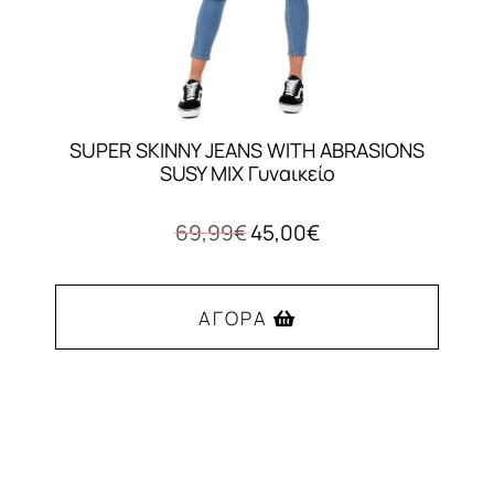
SUPER SKINNY JEANS WITH ABRASIONS
SUSY MIX Γυναικείο
Original
Η
69,99
€
45,00
€
price
τρέχουσα
was:
τιμή
69,99€.
είναι:
ΑΓΟΡΆ
45,00€.
Αυτό
το
προϊόν
έχει