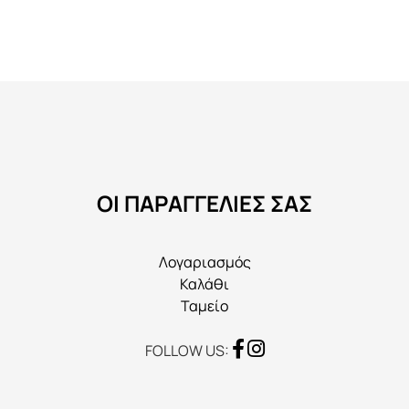
πολλαπλές
παραλλαγές.
Οι
επιλογές
μπορούν
να
επιλεγούν
στη
ΟΙ ΠΑΡΑΓΓΕΛΙΕΣ ΣΑΣ
σελίδα
του
προϊόντος
Λογαριασμός
Καλάθι
Ταμείο
FOLLOW US: