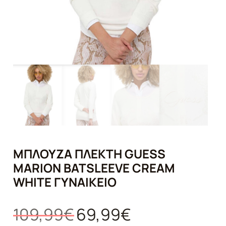
ΜΠΛΟΎΖΑ ΠΛΕΚΤΉ GUESS
MARION BATSLEEVE CREAM
WHITE ΓΥΝΑΙΚΕΊΟ
Original
Η
109,99
€
69,99
€
price
τρέχουσα