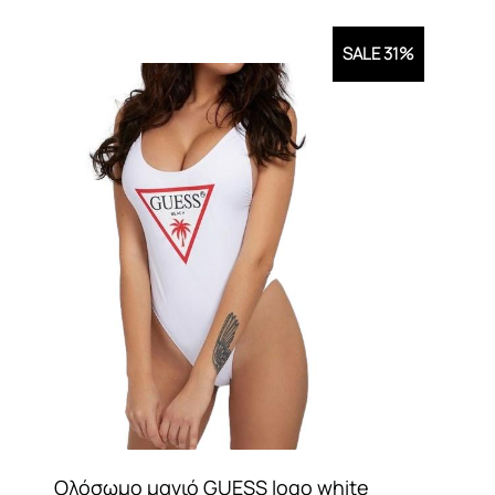
SALE 31%
Ολόσωμο μαγιό GUESS logo white