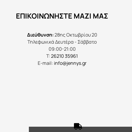
να
ΕΠΙΚΟΙΝΩΝΉΣΤΕ ΜΑΖΊ ΜΑΣ
επιλεγούν
στη
σελίδα
Διεύθυνση:
28ης Οκτωβρίου 20
του
Τηλεφωνικά Δευτέρα - Σάββατο
προϊόντος
09:00-21:00
Τ:
26210 35961
E-mail:
info@jennys.gr