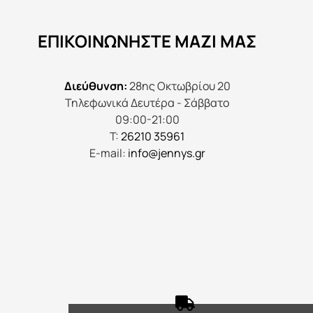
μπορούν
να
ΕΠΙΚΟΙΝΩΝΉΣΤΕ ΜΑΖΊ ΜΑΣ
επιλεγούν
στη
σελίδα
Διεύθυνση:
28ης Οκτωβρίου 20
του
Τηλεφωνικά Δευτέρα - Σάββατο
προϊόντος
09:00-21:00
Τ:
26210 35961
E-mail:
info@jennys.gr