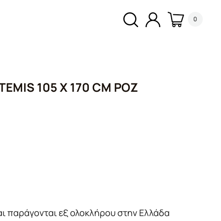
0
EMIS 105 X 170 CM ΡΟΖ
α
αι παράγονται εξ ολοκλήρου στην Ελλάδα