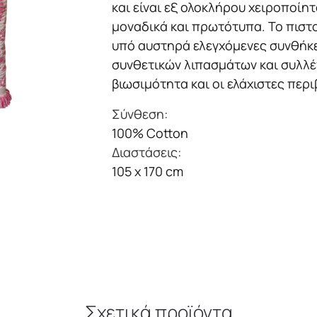
x
και είναι εξ ολοκλήρου χειροποίητ
170
μοναδικά και πρωτότυπα. Το πιστο
cm
υπό αυστηρά ελεγχόμενες συνθήκ
ροζ
συνθετικών λιπασμάτων και συλλέγ
ποσότητα
βιωσιμότητα και οι ελάχιστες περ
Σύνθεση:
100% Cotton
Διαστάσεις:
105 x 170 cm
Σχετικά προϊόντα