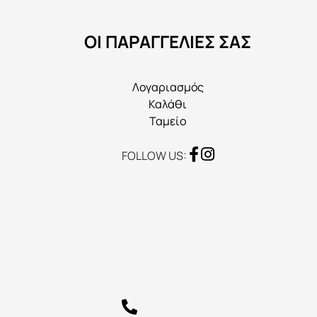
μπορούν
να
ΟΙ ΠΑΡΑΓΓΕΛΙΕΣ ΣΑΣ
επιλεγούν
στη
σελίδα
Λογαριασμός
του
Καλάθι
προϊόντος
Ταμείο
FOLLOW US: