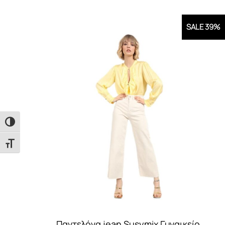
SALE 39%
Εναλλαγή Υψηλής Αντίθεσης
Εναλλαγή Μεγέθους Γραμμάτων
Παντελόνα jean Susymix Γυναικείο