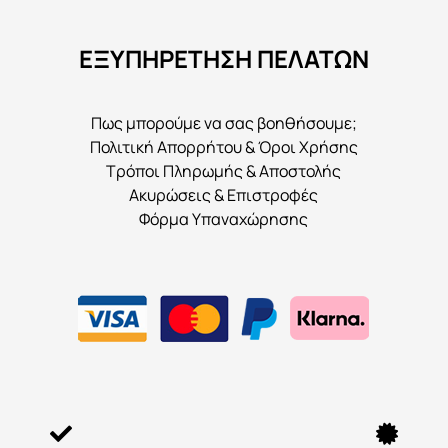
μπορούν
να
ΕΞΥΠΗΡΕΤΗΣΗ ΠΕΛΑΤΩΝ
επιλεγούν
στη
σελίδα
Πως μπορούμε να σας βοηθήσουμε;
του
Πολιτική Απορρήτου & Όροι Χρήσης
προϊόντος
Τρόποι Πληρωμής & Αποστολής
Ακυρώσεις & Επιστροφές
Φόρμα Υπαναχώρησης