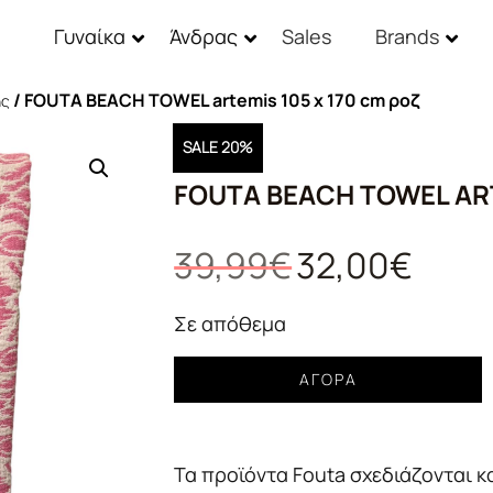
Γυναίκα
Άνδρας
Sales
Brands
/ FOUTA BEACH TOWEL artemis 105 x 170 cm ροζ
ης
SALE 20%
FOUTA BEACH TOWEL ART
Original
Η
39,99
€
32,00
€
price
τρέχουσ
was:
τιμή
Σε απόθεμα
39,99€.
είναι:
FOUTA
32,00€.
ΑΓΟΡΆ
BEACH
TOWEL
artemis
Τα προϊόντα Fouta σχεδιάζονται κ
105