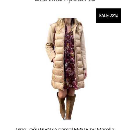
SALE 22%
Μπουφάν RIENZA camel EMME by Marella