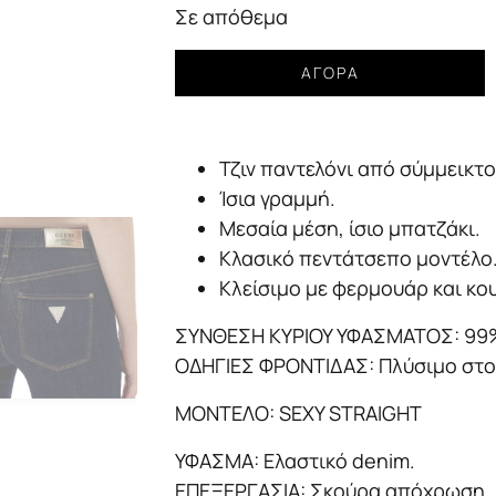
Σε απόθεμα
Jean
ΑΓΟΡΆ
GUESS
sexy
straight
Τζιν παντελόνι από σύμμεικτ
Γυναικείο
ποσότητα
Ίσια γραμμή.
Μεσαία μέση, ίσιο μπατζάκι.
Κλασικό πεντάτσεπο μοντέλο
Κλείσιμο με φερμουάρ και κο
ΣΥΝΘΕΣΗ ΚΥΡΙΟΥ ΥΦΑΣΜΑΤΟΣ: 99%
ΟΔΗΓΙΕΣ ΦΡΟΝΤΙΔΑΣ: Πλύσιμο στο 
ΜΟΝΤΕΛΟ: SEXY STRAIGHT
ΥΦΑΣΜΑ: Eλαστικό denim.
ΕΠΕΞΕΡΓΑΣΙΑ: Σκούρα απόχρωση.