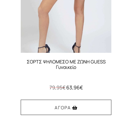
ΣΟΡΤΣ ΨΗΛΟΜΕΣΟ ΜΕ ΖΩΝΗ GUESS
Γυναικείο
Original
Η
79,95
€
63,96
€
price
τρέχουσα
was:
τιμή
79,95€.
είναι:
ΑΓΟΡΆ
63,96€.