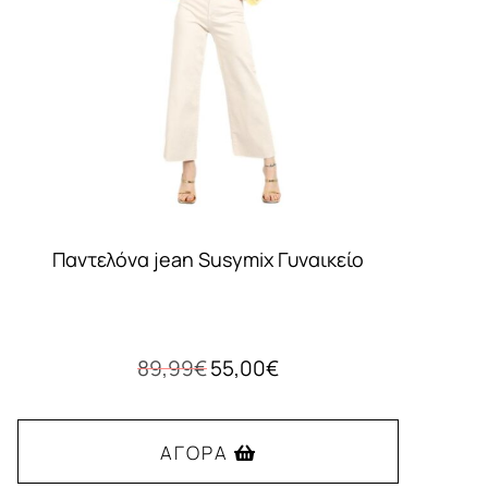
Παντελόνα jean Susymix Γυναικείο
Original
Η
89,99
€
55,00
€
price
τρέχουσα
was:
τιμή
89,99€.
είναι:
ΑΓΟΡΆ
55,00€.