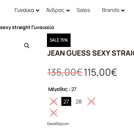
Γυναίκα
Άνδρας
Sales
Brands
sexy straight Γυναικείο
SALE 15%
JEAN GUESS SEXY STRAI
Original
Η
135,00
€
115,00
€
price
τρέχο
was:
τιμή
Μέγεθος
: 27
135,00€.
είναι:
115,00
26
27
28
29
30
Εκκαθάριση