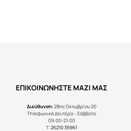
Αυτό
το
προϊόν
έχει
πολλαπλές
παραλλαγές.
Οι
επιλογές
μπορούν
να
ΕΠΙΚΟΙΝΩΝΉΣΤΕ ΜΑΖΊ ΜΑΣ
επιλεγούν
στη
σελίδα
Διεύθυνση:
28ης Οκτωβρίου 20
του
Τηλεφωνικά Δευτέρα - Σάββατο
προϊόντος
09:00-21:00
Τ:
26210 35961