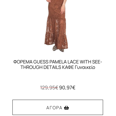
ΦΟΡΕΜΑ GUESS PAMELA LACE WITH SEE-
THROUGH DETAILS ΚΑΦΕ Γυναικείο
Original
Η
129,95
€
90,97
€
price
τρέχουσα
was:
τιμή
129,95€.
είναι:
ΑΓΟΡΆ
90,97€.