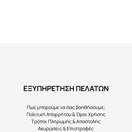
Αυτό
το
προϊόν
έχει
πολλαπλές
παραλλαγές.
Οι
επιλογές
μπορούν
να
ΕΞΥΠΗΡΕΤΗΣΗ ΠΕΛΑΤΩΝ
επιλεγούν
στη
σελίδα
Πως μπορούμε να σας βοηθήσουμε;
του
Πολιτική Απορρήτου & Όροι Χρήσης
προϊόντος
Τρόποι Πληρωμής & Αποστολής
Ακυρώσεις & Επιστροφές