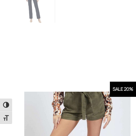
SALE 20%
Εναλλαγή Υψηλής Αντίθεσης
Εναλλαγή Μεγέθους Γραμμάτων