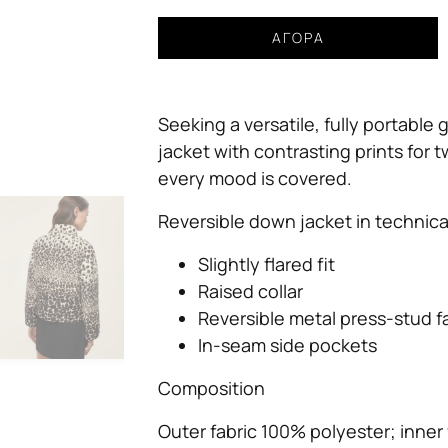
Reversible
ΑΓΟΡΆ
printed
down
jacket
Seeking a versatile, fully portabl
EMME
by
jacket with contrasting prints for t
Marella
every mood is covered.
camel
ποσότητα
Reversible down jacket in technical
Slightly flared fit
Raised collar
Reversible metal press-stud f
In-seam side pockets
Composition
Outer fabric 100% polyester; inner 