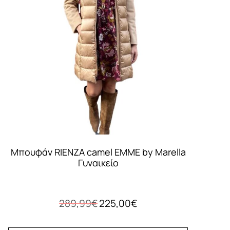
Μπουφάν RIENZA camel EMME by Marella
Γυναικείο
Original
Η
289,99
€
225,00
€
price
τρέχουσα
was:
τιμή