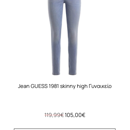
Jean GUESS 1981 skinny high Γυναικείο
Original
Η
119,99
€
105,00
€
price
τρέχουσα
was:
τιμή