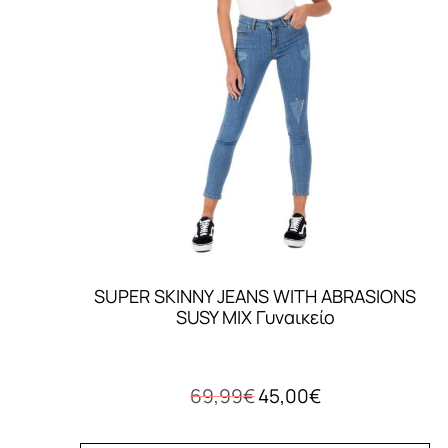
SUPER SKINNY JEANS WITH ABRASIONS
SUSY MIX Γυναικείο
Original
Η
69,99
€
45,00
€
price
τρέχουσα
was:
τιμή