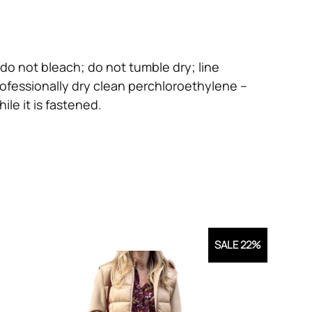
do not bleach; do not tumble dry; line
rofessionally dry clean perchloroethylene –
le it is fastened.
SALE 22%