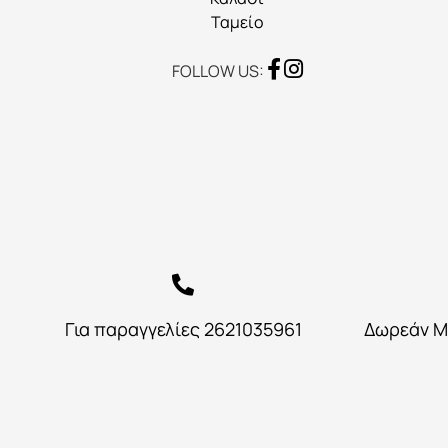
προϊόντος
Ταμείο
FOLLOW US:
Για παραγγελίες 2621035961
Δωρεάν Μ