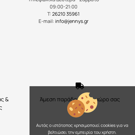
προϊόντος
09:00-21:00
Τ:
26210 35961
E-mail:
info@jennys.gr
ας &
Άμεση παράδοση στο χώρο σας
ς
Αυτός ο ιστότοπος χρησιμοποιεί cookies για να
βελτιώσει την εμπειρία του χρήστη.