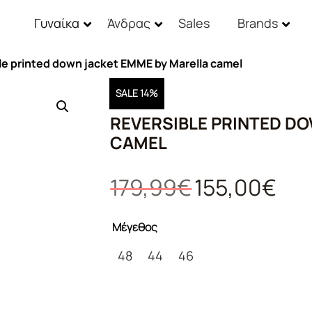
Γυναίκα
Άνδρας
Sales
Brands
le printed down jacket EMME by Marella camel
SALE 14%
REVERSIBLE PRINTED D
CAMEL
Original
Η
179,99
€
155,00
€
price
τρέχο
was:
τιμή
Μέγεθος
179,99€.
είναι:
155,0
48
44
46