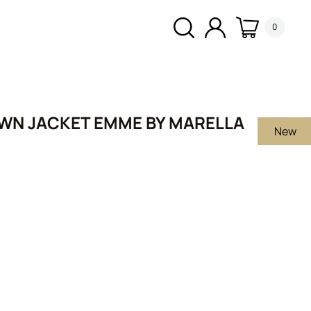
0
OWN JACKET EMME BY MARELLA
New
υσα
0€.