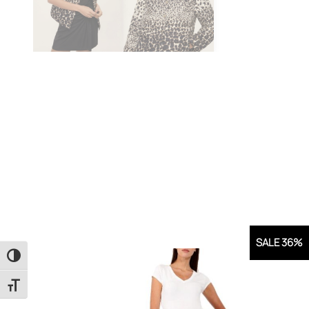
SALE 36%
Εναλλαγή Υψηλής Αντίθεσης
Εναλλαγή Μεγέθους Γραμμάτων